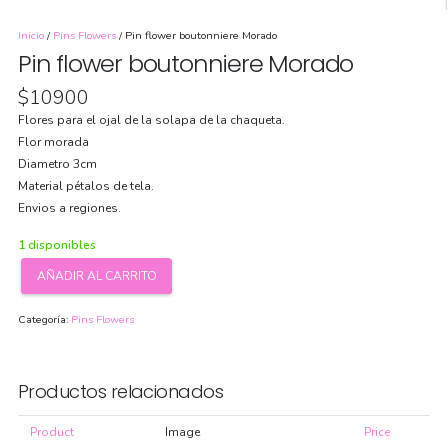
Inicio
/
Pins Flowers
/ Pin flower boutonniere Morado
Pin flower boutonniere Morado
$
10900
Flores para el ojal de la solapa de la chaqueta.
Flor morada
Diametro 3cm
Material pétalos de tela.
Envios a regiones.
1 disponibles
AÑADIR AL CARRITO
Pin
flower
Categoría:
Pins Flowers
boutonniere
Morado
cantidad
Productos relacionados
Product
Image
Price