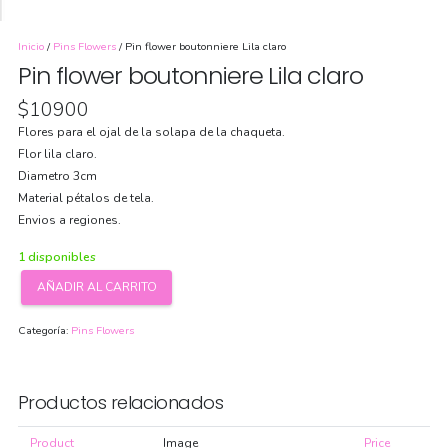
Inicio
/
Pins Flowers
/ Pin flower boutonniere Lila claro
Pin flower boutonniere Lila claro
$
10900
Flores para el ojal de la solapa de la chaqueta.
Flor lila claro.
Diametro 3cm
Material pétalos de tela.
Envios a regiones.
1 disponibles
AÑADIR AL CARRITO
Pin
flower
Categoría:
Pins Flowers
boutonniere
Lila
claro
cantidad
Productos relacionados
Product
Image
Price