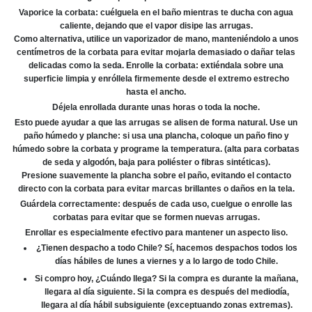
Las
Vaporice la corbata: cuélguela en el baño mientras te ducha con agua
opciones
caliente, dejando que el vapor disipe las arrugas.
se
Como alternativa, utilice un vaporizador de mano, manteniéndolo a unos
pueden
centímetros de la corbata para evitar mojarla demasiado o dañar telas
elegir
delicadas como la seda. Enrolle la corbata: extiéndala sobre una
en
superficie limpia y enróllela firmemente desde el extremo estrecho
la
hasta el ancho.
página
Déjela enrollada durante unas horas o toda la noche.
de
producto
Esto puede ayudar a que las arrugas se alisen de forma natural.
Use un
paño húmedo y planche: si usa una plancha, coloque un paño fino y
húmedo sobre la corbata y programe la temperatura. (alta para corbatas
de seda y algodón, baja para poliéster o fibras sintéticas).
Presione suavemente la plancha sobre el paño, evitando el contacto
directo con la corbata para evitar marcas brillantes o daños en la tela.
Guárdela correctamente: después de cada uso, cuelgue o enrolle las
corbatas para evitar que se formen nuevas arrugas.
Enrollar es especialmente efectivo para mantener un aspecto liso.
¿Tienen despacho a todo Chile? Sí, hacemos despachos todos los
días hábiles de lunes a viernes y a lo largo de todo Chile.
Si compro hoy, ¿Cuándo llega? Si la compra es durante la mañana,
llegara al día siguiente. Si la compra es después del mediodía,
llegara al día hábil subsiguiente (exceptuando zonas extremas).