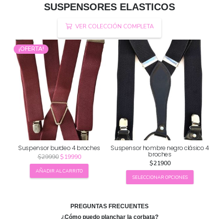
SUSPENSORES ELASTICOS
VER COLECCIÓN COMPLETA
¡OFERTA!
la
Suspensor burdeo 4 broches
Suspensor hombre negro clásico 4
S
broches
El
El
$
29990
$
19990
$
21900
precio
precio
AÑADIR AL CARRITO
original
actual
Este
SELECCIONAR OPCIONES
era:
es:
producto
$29990.
$19990.
tiene
múltiples
PREGUNTAS FRECUENTES
variantes.
¿Cómo puedo planchar la corbata?