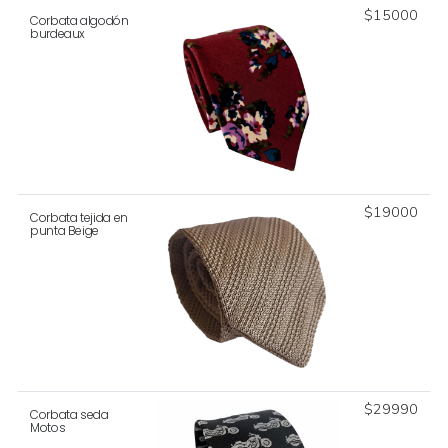
$
15000
Corbata algodón
burdeaux
$
19000
Corbata tejida en
punta Beige
$
29990
Corbata seda
Motos