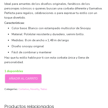
Ideal para amantes de los diseños originales, fanáticos de los
personajes icónicos o quienes buscan una corbata diferente y llamativa.
Perfecta para regalos, celebraciones o para expresar tu estilo con un
toque divertido.
Características:
Color base: Blanco con estampado multicolor de Snoopy
Material: Poliéster resistente y duradero, semmi brillo.
Medidas: 8 cm de ancho x 1,48 m de largo
Diseño snoopy original
Fácil de combinar y mantener
Haz que tu estilo hable por ti con esta corbata única y llena de
personalidad.
1 disponibles
AÑADIR AL CARRITO
Corbata
Lúdica
Categorías:
Corbatas
,
Novelty
,
Todas
Snoopy3
cantidad
Productos relacionados