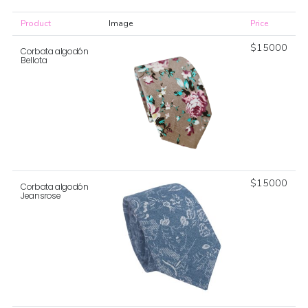
Product
Image
Price
$
15000
Corbata algodón
Bellota
$
15000
Corbata algodón
Jeansrose