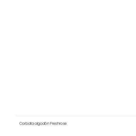
Corbata algodón Freshrose