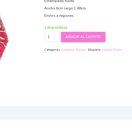
Estampado flores
Ancho 6cm largo 1.48cm
Envíos a regiones.
2 disponibles
Corbata
AÑADIR AL CARRITO
algodón
Summer
Categorías:
Corbatas
,
florales
Etiqueta:
corbata flores
cantidad