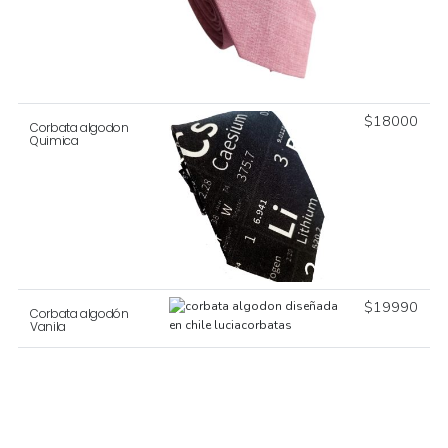
$
18000
Corbata algodon
Quimica
$
19990
Corbata algodón
Vanila