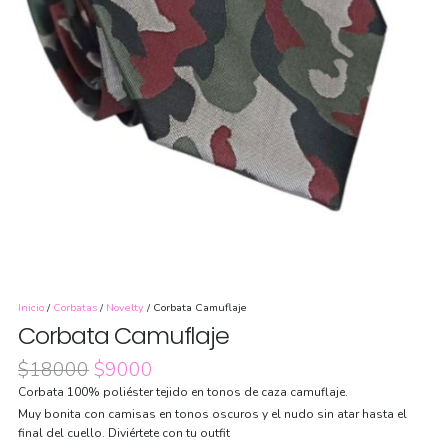
Inicio
/
Corbatas
/
Novelty
/ Corbata Camuflaje
Corbata Camuflaje
El
El
$
18000
$
9000
precio
precio
Corbata 100% poliéster tejido en tonos de caza camuflaje.
original
actual
Muy bonita con camisas en tonos oscuros y el nudo sin atar hasta el
era:
es:
final del cuello. Diviértete con tu outfit
$18000.
$9000.