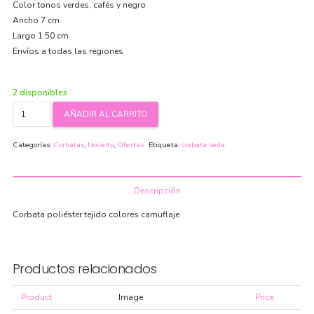
Color tonos verdes, cafés y negro
Ancho 7 cm
Largo 1.50 cm
Envíos a todas las regiones
2 disponibles
Corbata
AÑADIR AL CARRITO
Camuflaje
cantidad
Categorías:
Corbatas
,
Novelty
,
Ofertas
Etiqueta:
corbata seda
Descripción
Corbata poliéster tejido colores camuflaje
Productos relacionados
Product
Image
Price