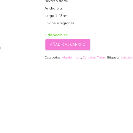
Reverso floral
Ancho 6 cm
Largo 1,48cm
Envíos a regiones
1 disponibles
AÑADIR AL CARRITO
Corbata
algodón
Categorías:
Algodón lisas
,
Corbatas
,
Todas
Etiqueta:
corbata
Naranjo
cantidad