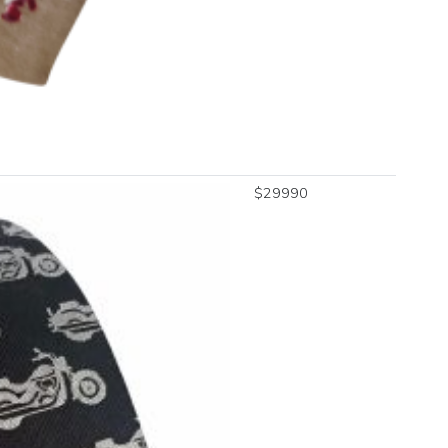
$
29990