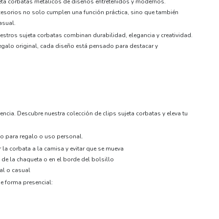
jeta corbatas metálicos de diseños entretenidos y modernos.
cesorios no solo cumplen una función práctica, sino que también
asual.
estros sujeta corbatas combinan durabilidad, elegancia y creatividad.
regalo original, cada diseño está pensado para destacar y
encia. Descubre nuestra colección de clips sujeta corbatas y eleva tu
cto para regalo o uso personal.
r la corbata a la camisa y evitar que se mueva
 de la chaqueta o en el borde del bolsillo
al o casual
e forma presencial: