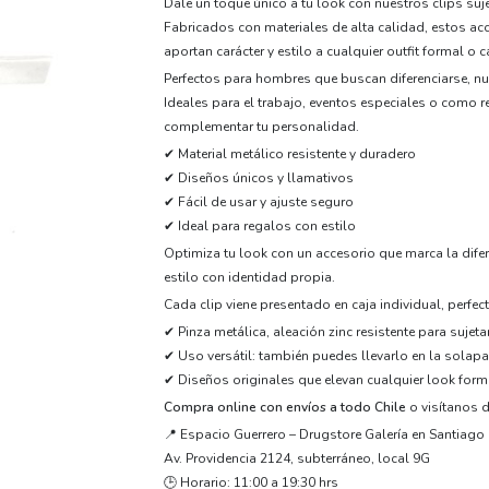
Dale un toque único a tu look con nuestros clips su
Fabricados con materiales de alta calidad, estos ac
aportan carácter y estilo a cualquier outfit formal o c
Perfectos para hombres que buscan diferenciarse, nu
Ideales para el trabajo, eventos especiales o como 
complementar tu personalidad.
✔ Material metálico resistente y duradero
✔ Diseños únicos y llamativos
✔ Fácil de usar y ajuste seguro
✔ Ideal para regalos con estilo
Optimiza tu look con un accesorio que marca la difer
estilo con identidad propia.
Cada clip viene presentado en caja individual, perfe
✔ Pinza metálica, aleación zinc resistente para sujeta
✔ Uso versátil: también puedes llevarlo en la solapa
✔ Diseños originales que elevan cualquier look form
Compra online con envíos a todo Chile
o visítanos d
📍 Espacio Guerrero – Drugstore Galería en Santiago
Av. Providencia 2124, subterráneo, local 9G
🕒 Horario: 11:00 a 19:30 hrs