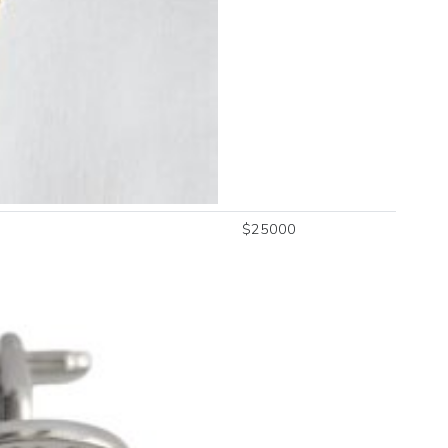
$
12990