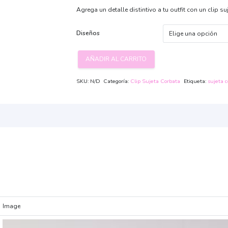
Agrega un detalle distintivo a tu outfit con un clip s
Diseños
AÑADIR AL CARRITO
Sujeta
corbata
SKU:
N/D
Categoría:
Clip Sujeta Corbata
Etiqueta:
sujeta c
batman
y
superman
cantidad
Image