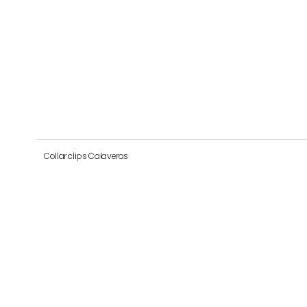
Collar clips Calaveras
Collar clips cuello