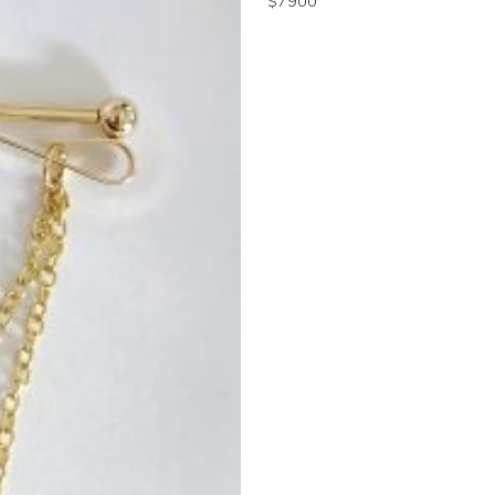
$
25000