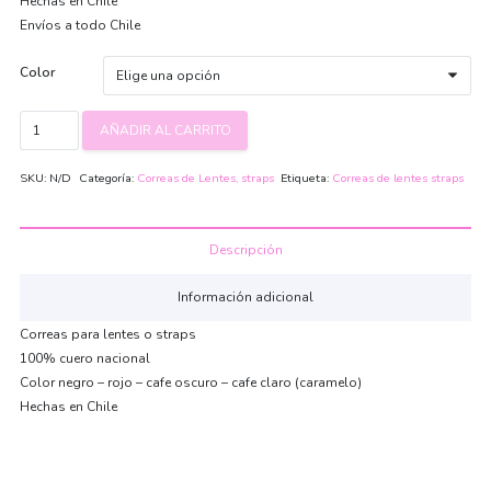
Hechas en Chile
Envíos a todo Chile
Color
Correas
AÑADIR AL CARRITO
para
lentes
SKU:
N/D
Categoría:
Correas de Lentes, straps
Etiqueta:
Correas de lentes straps
cantidad
Descripción
Información adicional
Correas para lentes o straps
100% cuero nacional
Color negro – rojo – cafe oscuro – cafe claro (caramelo)
Hechas en Chile