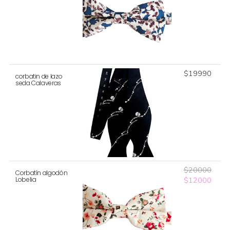
$
19990
corbatin de lazo
seda Calaveras
$
20000
Corbatín algodón
El
El
$
12000
Lobelia
precio
preci
original
actua
era:
es:
$20000.
$120