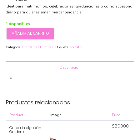
Ideal para matrimonios, celebraciones, graduaciones o como accesorio
diario para quienes aman marcar tendencia.
1 disponibles
AÑADIR AL CARRITO
Corbatín
algodón
Categoría:
Corbatines Humitas
Etiqueta:
corbatin
Bergamota
cantidad
Descripción
Productos relacionados
Product
Image
Price
$
20000
Corbatín algodón
Gardenia