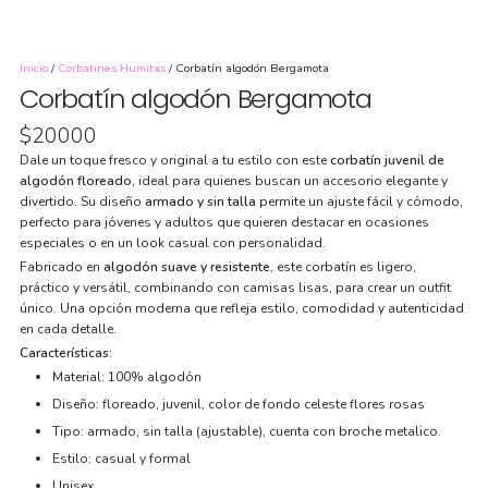
Inicio
/
Corbatines Humitas
/ Corbatín algodón Bergamota
Corbatín algodón Bergamota
$
20000
Dale un toque fresco y original a tu estilo con este
corbatín juvenil de
algodón floreado
, ideal para quienes buscan un accesorio elegante y
divertido. Su diseño
armado y sin talla
permite un ajuste fácil y cómodo,
perfecto para jóvenes y adultos que quieren destacar en ocasiones
especiales o en un look casual con personalidad.
Fabricado en
algodón suave y resistente
, este corbatín es ligero,
práctico y versátil, combinando con camisas lisas, para crear un outfit
único. Una opción moderna que refleja estilo, comodidad y autenticidad
en cada detalle.
Características:
Material: 100% algodón
Diseño: floreado, juvenil, color de fondo celeste flores rosas
Tipo: armado, sin talla (ajustable), cuenta con broche metalico.
Estilo: casual y formal
Unisex