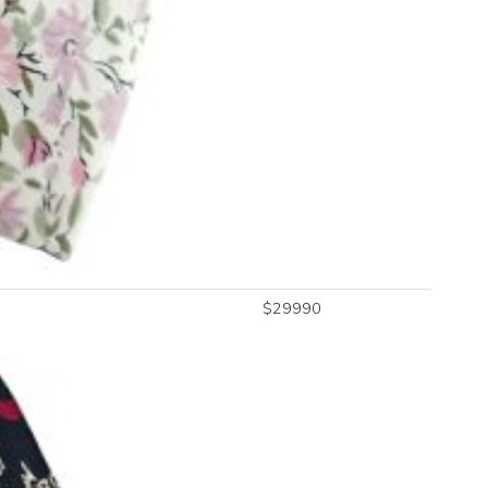
$
29990