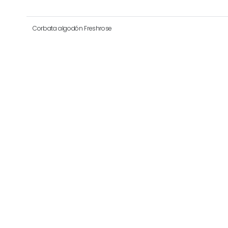
Corbata algodón Freshrose