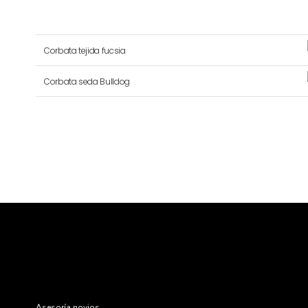
Corbata tejida fucsia
Corbata seda Bulldog
Asesoría novios