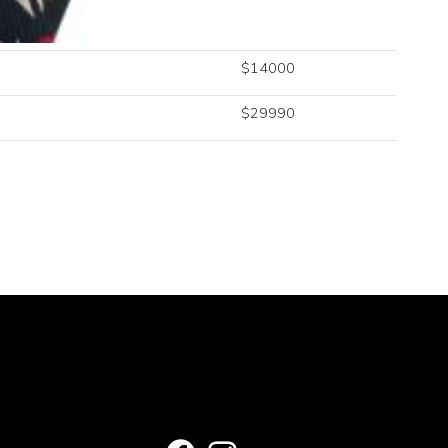
$
14000
$
29990