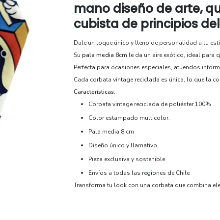
$15000.
$9990.
mano diseño de arte, q
cubista de principios del
Dale un toque único y lleno de personalidad a tu est
Su
pala media 8cm
le da un aire exótico, ideal para 
Perfecta para ocasiones especiales, atuendos inform
Cada corbata vintage reciclada es única, lo que la co
Características:
Corbata vintage reciclada de poliéster 100%
Color estampado multicolor.
Pala media 8 cm
Diseño único y llamativo.
Pieza exclusiva y sostenible
Envíos a todas las regiones de Chile
Transforma tu look con una corbata que combina elega