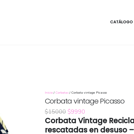
CATÁLOGO
Inicio
/
Corbatas
/ Corbata vintage Picasso
Corbata vintage Picasso
El
El
$
15000
$
9990
precio
precio
Corbata Vintage Recicl
original
actual
rescatadas en desuso –
era:
es: