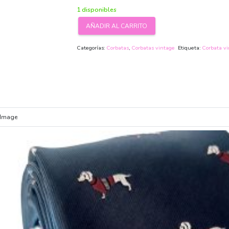
1 disponibles
AÑADIR AL CARRITO
Corbata
vintage
Categorías:
Corbatas
,
Corbatas vintage
Etiqueta:
Corbata v
Picasso
cantidad
Image