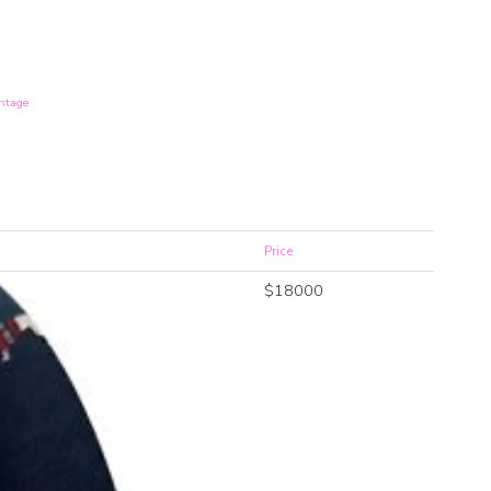
intage
Price
$
18000