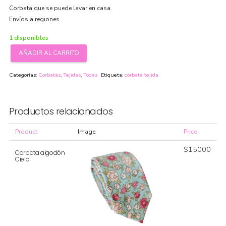
Corbata que se puede lavar en casa.
Envíos a regiones.
1 disponibles
AÑADIR AL CARRITO
Corbata
tejida
Categorías:
Corbatas
,
Tejidas
,
Todas
Etiqueta:
corbata tejida
Caramelo
cantidad
Productos relacionados
Product
Image
Price
$
15000
Corbata algodón
Cielo