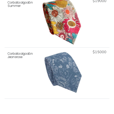
$
19000
Corbata algodón
Summer
$
15000
Corbata algodón
Jeansrose