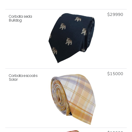
$
29990
Corbata seda
Bulldog
$
15000
Corbata escocés
Solar