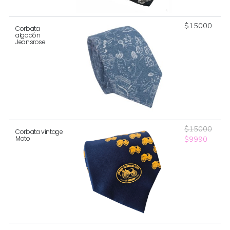
$
15000
Corbata
algodón
Jeansrose
$
15000
Corbata vintage
El
El
$
9990
Moto
precio
precio
original
actual
era:
es:
$15000.
$9990