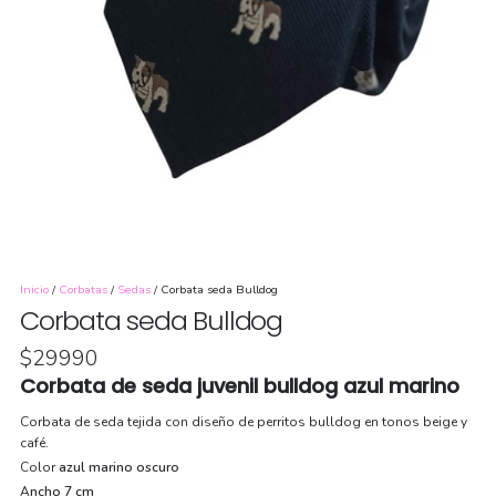
Inicio
/
Corbatas
/
Sedas
/ Corbata seda Bulldog
Corbata seda Bulldog
$
29990
Corbata de seda juvenil bulldog azul marino
Corbata de seda tejida con diseño de perritos bulldog en tonos beige y
café.
Color
azul marino oscuro
A
ncho 7 cm