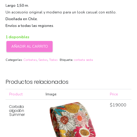
L
argo 1,50 m
.
Un accesorio original y moderno para un look casual con estilo.
Diseñada en Chile.
Envíos a todas las regiones.
1 disponibles
AÑADIR AL CARRITO
Corbata
seda
Categorías:
Corbatas
,
Sedas
,
Todas
Etiqueta:
corbata seda
Bulldog
cantidad
Productos relacionados
Product
Image
Price
$
19000
Corbata
algodón
Summer