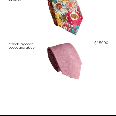
$
15000
Corbata algodón
rosado anarajado