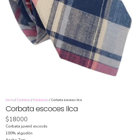
Inicio
/
Corbatas
/
Escocesas
/ Corbata escoces Ilca
Corbata escoces Ilca
$
18000
Corbata juvenil escocés
100% algodón
Ancho 7cm