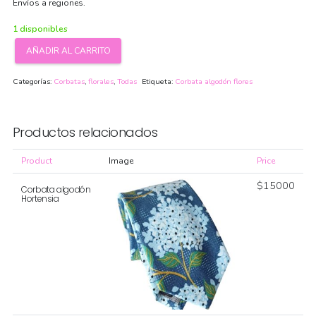
Envíos a regiones.
1 disponibles
AÑADIR AL CARRITO
Corbata
algodón
Categorías:
Corbatas
,
florales
,
Todas
Etiqueta:
Corbata algodón flores
Marshmello
cantidad
Productos relacionados
Product
Image
Price
$
15000
Corbata algodón
Hortensia