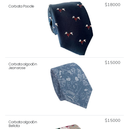
$
18000
Corbata Poodle
$
15000
Corbata algodón
Jeansrose
$
15000
Corbata algodón
Bellota