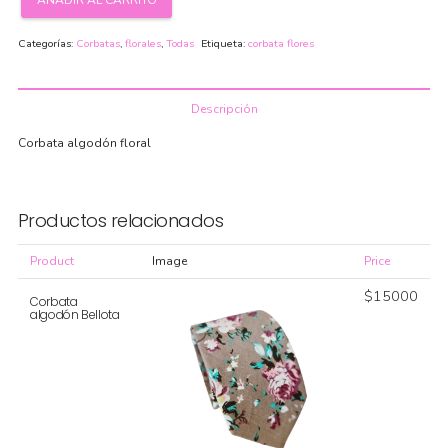
Corbata
algodón
Categorías:
Corbatas
,
florales
,
Todas
Etiqueta:
corbata flores
Junco
cantidad
Descripción
Corbata algodón floral
Productos relacionados
Product
Image
Price
$
15000
Corbata
algodón Bellota