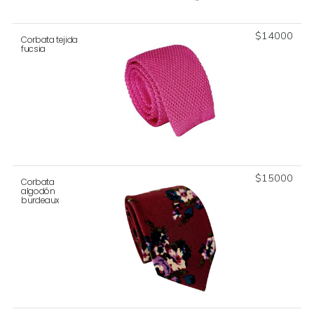
$
14000
Corbata tejida
fucsia
$
15000
Corbata
algodón
burdeaux