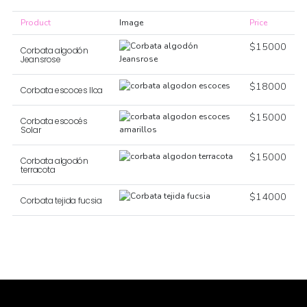
Product
Image
Price
$
15000
Corbata algodón
Jeansrose
$
18000
Corbata escoces Ilca
$
15000
Corbata escocés
Solar
$
15000
Corbata algodón
terracota
$
14000
Corbata tejida fucsia