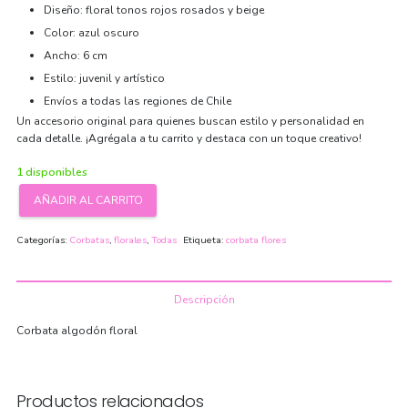
Diseño: floral tonos rojos rosados y beige
Color: azul oscuro
Ancho: 6 cm
Estilo: juvenil y artístico
Envíos a todas las regiones de Chile
Un accesorio original para quienes buscan estilo y personalidad en
cada detalle. ¡Agrégala a tu carrito y destaca con un toque creativo!
1 disponibles
AÑADIR AL CARRITO
Corbata
algodón
Categorías:
Corbatas
,
florales
,
Todas
Etiqueta:
corbata flores
claveles
cantidad
Descripción
Corbata algodón floral
Productos relacionados