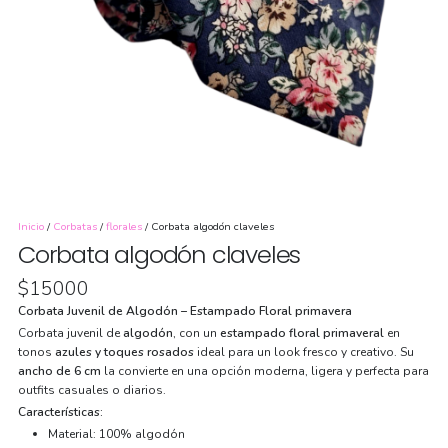
Inicio
/
Corbatas
/
florales
/ Corbata algodón claveles
Corbata algodón claveles
$
15000
Corbata Juvenil de Algodón – Estampado Floral primavera
Corbata juvenil de
algodón
, con un
estampado floral primaveral
en
tonos
azules y toques rosados
ideal para un look fresco y creativo. Su
ancho de 6 cm
la convierte en una opción moderna, ligera y perfecta para
outfits casuales o diarios.
Características:
Material: 100% algodón