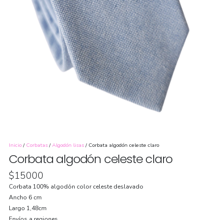
Inicio
/
Corbatas
/
Algodón lisas
/ Corbata algodón celeste claro
Corbata algodón celeste claro
$
15000
Corbata 100% algodón color celeste deslavado
Ancho 6 cm
Largo 1,48cm
Envíos a regiones