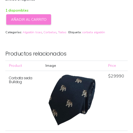
1 disponibles
AÑADIR AL CARRITO
Corbata
algodón
Categorías:
Algodón lisas
,
Corbatas
,
Todas
Etiqueta:
corbata algodón
celeste
claro
cantidad
Productos relacionados
Product
Image
Price
$
29990
Corbata seda
Bulldog