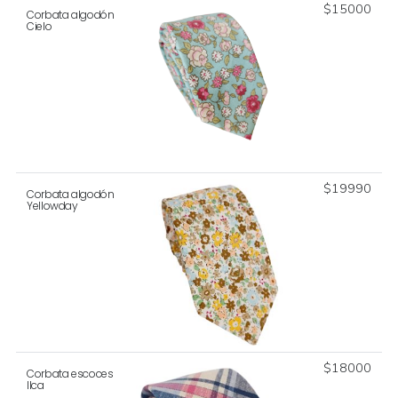
$
15000
Corbata algodón
Cielo
$
19990
Corbata algodón
Yellowday
$
18000
Corbata escoces
Ilca