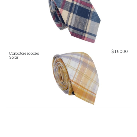
$
15000
Corbata escocés
Solar