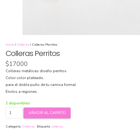
Inicio
/
Colleras
/ Colleras Perritos
Colleras Perritos
$
17000
Colleras metálicas diseño perritos
Color color plateado..
para el doble puño de tu camisa formal.
Envíos a regiones.
2 disponibles
Colleras
AÑADIR AL CARRITO
Perritos
cantidad
Categoría:
Colleras
Etiqueta:
colleras