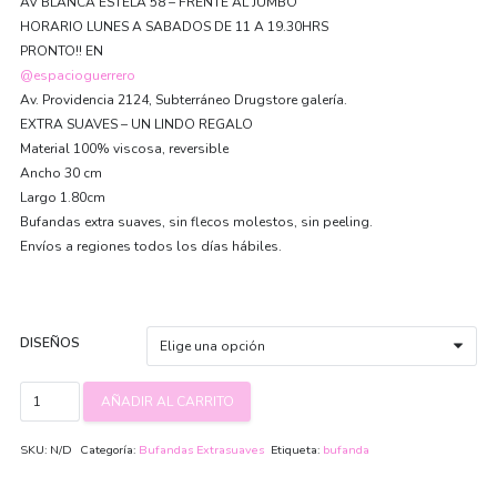
AV BLANCA ESTELA 58 – FRENTE AL JUMBO
HORARIO LUNES A SABADOS DE 11 A 19.30HRS
PRONTO!! EN
@espacioguerrero
Av. Providencia 2124, Subterráneo Drugstore galería.
EXTRA SUAVES – UN LINDO REGALO
Material 100% viscosa, reversible
Ancho 30 cm
Largo 1.80cm
Bufandas extra suaves, sin flecos molestos, sin peeling.
Envíos a regiones todos los días hábiles.
DISEÑOS
Bufandas
AÑADIR AL CARRITO
Viscosa
Extra
SKU:
N/D
Categoría:
Bufandas Extrasuaves
Etiqueta:
bufanda
suaves
cantidad