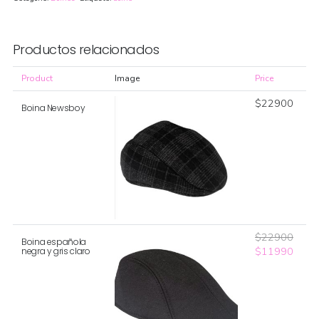
Productos relacionados
Product
Image
Price
$
22900
Boina Newsboy
$
22900
Boina española
El
El
$
11990
negra y gris claro
precio
preci
original
actua
era:
es:
$22900.
$119