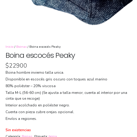
Inicio
/
Boinas
/ Boina escocés Peaky
Boina escocés Peaky
$
22900
Boina hombre invierno talla unica.
Disponible en escocés gris oscuro con toques azul marino
80% poliéster – 20% viscosa
Talla M-L (56-60 cm) (Se ajusta a talla menor, cuenta al interior por una
cinta que se recoge)
Interior acolchado en poliéster negro.
Cuenta con pieza cubre orejas opcional.
Envíos a regiones.
Sin existencias
Categoría:
Boinas
Etiqueta:
boina